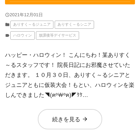
query_builder
2021年12月01日
folder
ありすく～るジュニア
ありすく～るシニア
label
ハロウィン
放課後等デイサービス
ハッピー・ハロウィン！ こんにちわ！某ありすく
～るスタッフです！ 院長日記にお邪魔させていた
だきます。 １０月３０日、ありすく～るシニアと
ジュニアともに仮装大会！もとい、ハロウィンを楽
しんできました◥(ฅº￦ºฅ)◤ｹｹ…
arrow_forward
続きを見る