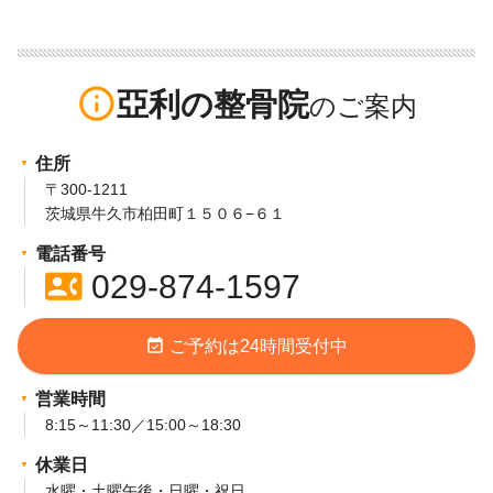
info_outline
亞利の整骨院
住所
〒300-1211
茨城県牛久市柏田町１５０６−６１
電話番号
contact_phone
029-874-1597
event_available
ご予約は24時間受付中
営業時間
8:15～11:30／15:00～18:30
休業日
水曜・土曜午後・日曜・祝日