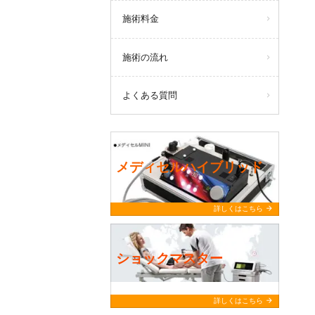
施術料金
施術の流れ
よくある質問
メディセルハイブリッド
arrow_forward
詳しくはこちら
ショックマスター
arrow_forward
詳しくはこちら