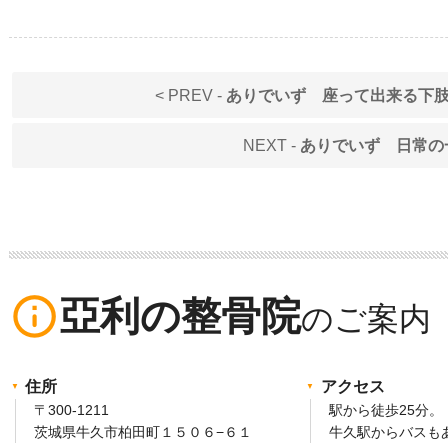
< PREV -
ありでいず 座って出来る下
NEXT -
ありでいず 日常の
info_outline
亞利の整骨院
住所
アクセス
〒300-1211
駅から徒歩25分。
茨城県牛久市柏田町１５０６−６１
牛久駅からバスも