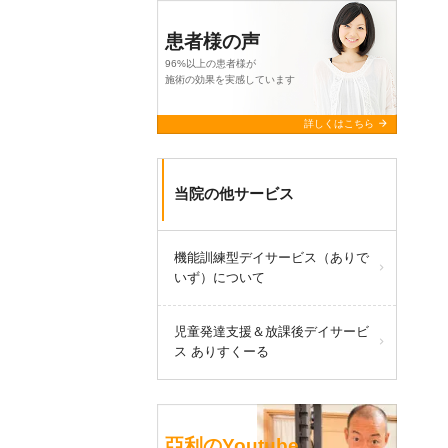
患者様の声
96%以上の患者様が
施術の効果を実感しています
arrow_forward
詳しくはこちら
当院の他サービス
機能訓練型デイサービス（ありで
いず）について
児童発達支援＆放課後デイサービ
ス ありすくーる
亞利のYoutube