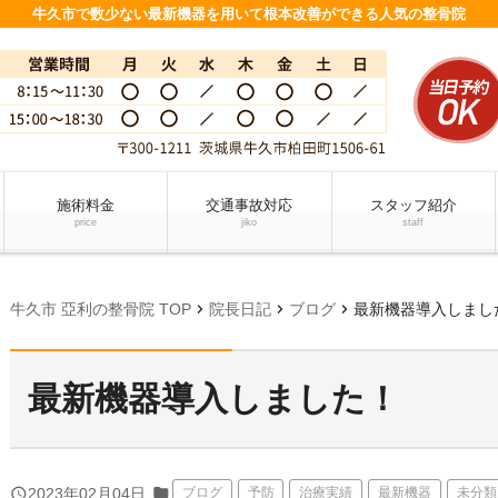
牛久市で数少ない最新機器を用いて根本改善ができる人気の整骨院
施術料金
交通事故対応
スタッフ紹介
price
jiko
staff
chevron_right
chevron_right
chevron_right
牛久市 亞利の整骨院 TOP
院長日記
ブログ
最新機器導入しまし
最新機器導入しました！
folder
query_builder
2023年02月04日
ブログ
予防
治療実績
最新機器
未分類