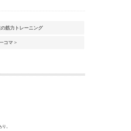
肢の筋力トレーニング
一コマ
>
あり。