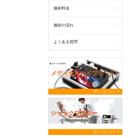
施術料金
施術の流れ
よくある質問
メディセルハイブリッド
arrow_forward
詳しくはこちら
ショックマスター
arrow_forward
詳しくはこちら