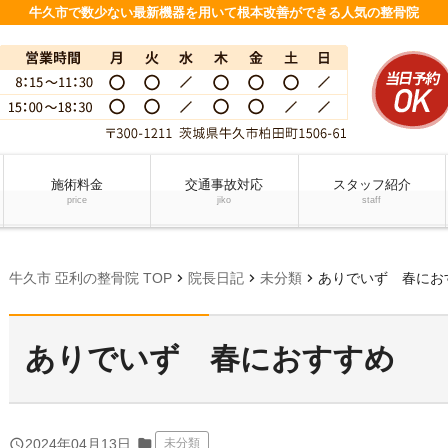
牛久市で数少ない最新機器を用いて根本改善ができる人気の整骨院
施術料金
交通事故対応
スタッフ紹介
price
jiko
staff
chevron_right
chevron_right
chevron_right
牛久市 亞利の整骨院 TOP
院長日記
未分類
ありでいず 春にお
ありでいず 春におすすめ
folder
query_builder
2024年04月13日
未分類