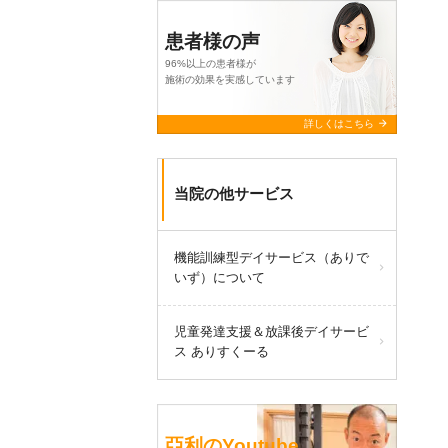
患者様の声
96%以上の患者様が
施術の効果を実感しています
arrow_forward
詳しくはこちら
当院の他サービス
機能訓練型デイサービス（ありで
いず）について
児童発達支援＆放課後デイサービ
ス ありすくーる
亞利のYoutube