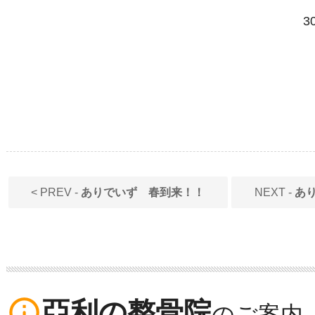
3
< PREV -
ありでいず 春到来！！
NEXT -
あ
info_outline
亞利の整骨院